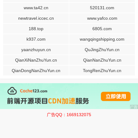
www.ta42.cn
520131.com
newtravel.iccec.cn
www.yafco.com
188.top
6805.com
k937.com
wangqingshipping.com
yaanzhuyun.cn
QuJingZhuYun.cn
QianXiNanZhuYun.cn
QianNanZhuYun.cn
QianDongNanZhuYun.cn
TongRenZhuYun.cn
广告QQ：1669132075