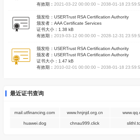
有效期：
2021-03-22 00:00:00 ~ 2038-01-18 23:59
颁发给：
USERTrust RSA Certification Authority
颁发者：
AAA Certificate Services
证书大小：
1.38 kB
有效期：
2019-03-12 00:00:00 ~ 2028-12-31 23:59
颁发给：
USERTrust RSA Certification Authority
颁发者：
USERTrust RSA Certification Authority
证书大小：
1.47 kB
有效期：
2010-02-01 00:00:00 ~ 2038-01-18 23:59
最近证书查询
mail.utfinancing.com
www.hnjnjd.org.cn
www.qq.
huawei.dog
chnau999.click
slithl.t