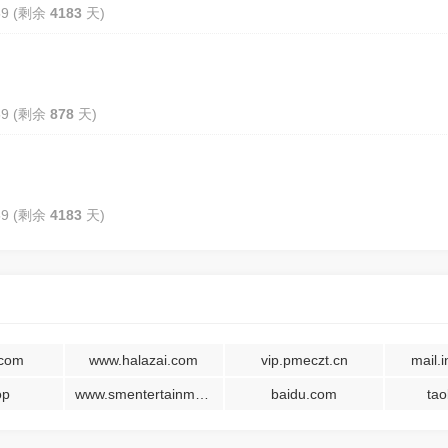
:59 (剩余
4183
天)
:59 (剩余
878
天)
:59 (剩余
4183
天)
com
www.halazai.com
vip.pmeczt.cn
mail.
op
www.smentertainment.com
baidu.com
ta