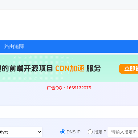
路由追踪
广告QQ：1669132075
DNS iP
指定iP