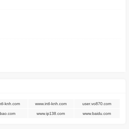
intl-knh.com
www.intl-knh.com
user.vo870.com
obao.com
www.ip138.com
www.baidu.com