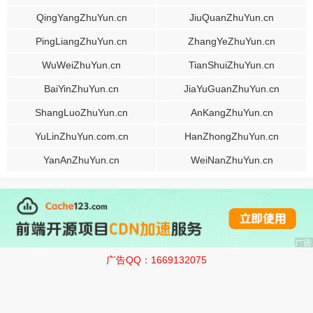
QingYangZhuYun.cn
JiuQuanZhuYun.cn
PingLiangZhuYun.cn
ZhangYeZhuYun.cn
WuWeiZhuYun.cn
TianShuiZhuYun.cn
BaiYinZhuYun.cn
JiaYuGuanZhuYun.cn
ShangLuoZhuYun.cn
AnKangZhuYun.cn
YuLinZhuYun.com.cn
HanZhongZhuYun.cn
YanAnZhuYun.cn
WeiNanZhuYun.cn
广告QQ：1669132075