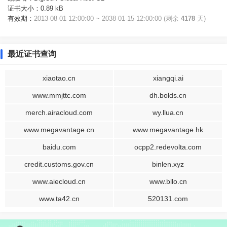
证书大小：
0.89 kB
有效期：
2013-08-01 12:00:00 ~ 2038-01-15 12:00:00 (剩余
4178
天)
最近证书查询
xiaotao.cn
xiangqi.ai
www.mmjttc.com
dh.bolds.cn
merch.airacloud.com
wy.llua.cn
www.megavantage.cn
www.megavantage.hk
baidu.com
ocpp2.redevolta.com
credit.customs.gov.cn
binlen.xyz
www.aiecloud.cn
www.bllo.cn
www.ta42.cn
520131.com